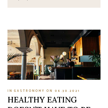
IN
GASTRONOMY
ON
06.30.2021
HEALTHY EATING