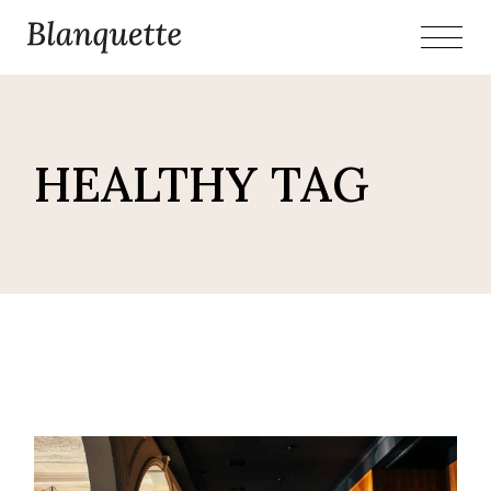
Skip
to
the
content
HEALTHY TAG